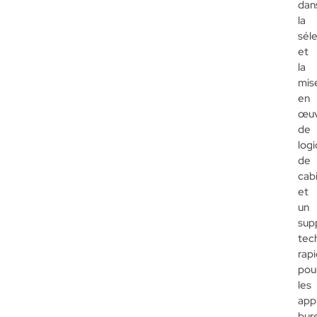
dan
la
sél
et
la
mis
en
œu
de
logi
de
cab
et
un
sup
tec
rap
pou
les
app
bur