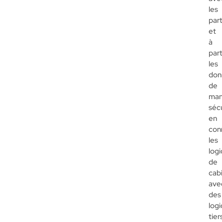
les
par
et
à
par
les
don
de
man
séc
en
con
les
logi
de
cab
ave
des
logi
tier