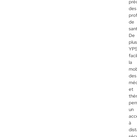
pré
des
pro
de
san
De
plus
YP
faci
la
mob
des
méd
et
thé
per
un
acc
à
dis
séc