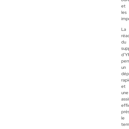
et
les
imp
La
réac
du
sup
d’Y
per
un
dép
rap
et
une
ass
eff
pré
le
tem