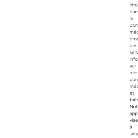
inf
dan
le
dom
méd
pro
des
ser
inf
sur
mes
pou
méd
et
thé
Not
app
vis
à
simp