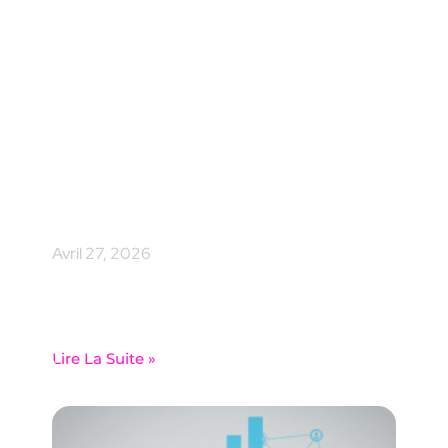
Comment les PME
suisses peuvent-elles
survivre à une attaque
ransomware grâce à
une stratégie de
sauvegarde solide ?
Avril 27, 2026
Une sauvegarde anti-ransomware est la seule chose
qui sépare votre PME d’un arrêt total. Pas le pare-
feu. Pas la rançon.
Lire La Suite »