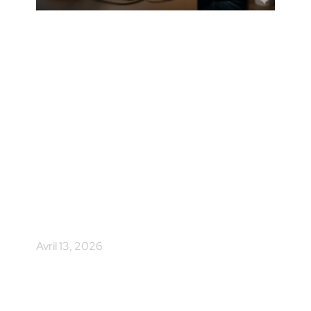
Sauvegarde PME
Suisse : les 7 erreurs
qui menacent votre
activité
Avril 13, 2026
Table des matières La sauvegarde des données en
PME est souvent la dernière chose qu’on vérifie. Et la
première qu’on