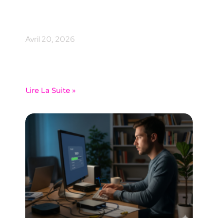
savoir sur les données
de vos employés
Avril 20, 2026
Table des matières Les données RH nLPD sont
parmi les plus sensibles que votre PME traite au
quotidien. La nLPD
Lire La Suite »